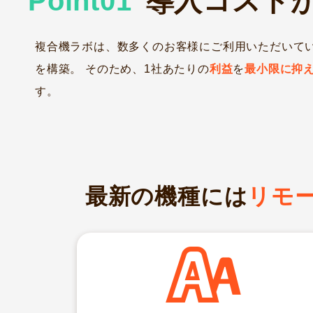
Point
01
導入コスト
複合機ラボは、数多くのお客様にご利用いただいて
を構築。 そのため、1社あたりの
利益
を
最小限に抑
す。
最新の機種には
リモ