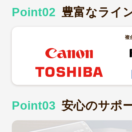
Point
02
豊富なライ
複
Point
03
安心のサポ