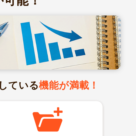
が可能！
している
機能が満載！